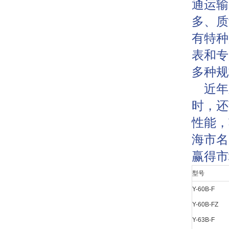
通运输
多、质
有特种
表和专
多种规
近年
时，还
性能，
海市名
赢得市
型号
Y-60B-F
Y-60B-FZ
Y-63B-F