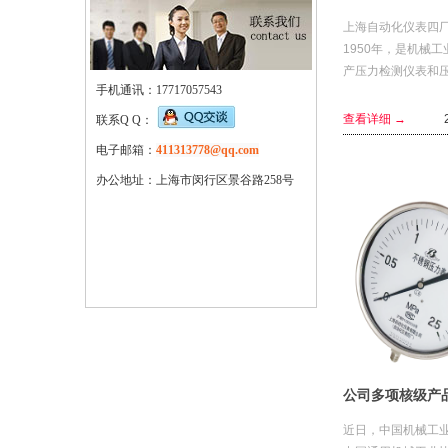
上海自动化仪表四
1950年，是机械
产压力检测仪表和
手机通讯：17717057543
器的重点企业。现有
人，其中专业技术人
查看详细 →
联系Q Q：
人，高级工程师12人，
电子邮箱：
411313778@qq.com
办公地址：上海市闵行区景谷路258号
近日，中国机械工