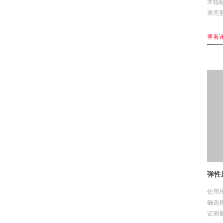
术指标
表壳
置后释
管同
查看详
芯 3...
弹性
使用
确选
证测