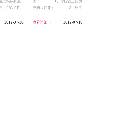
触式接头和感
因： 1、导压管上的切
cr18Ni9T、
断阀未打开； 2、导压
Ti、 sus316，
管堵塞； 3、弹簧管接
不锈钢压力...
头内污物淤积过多而堵
2019-07-20
查看详细 →
2019-07-18
塞； 4、弹簧管裂
开； ...