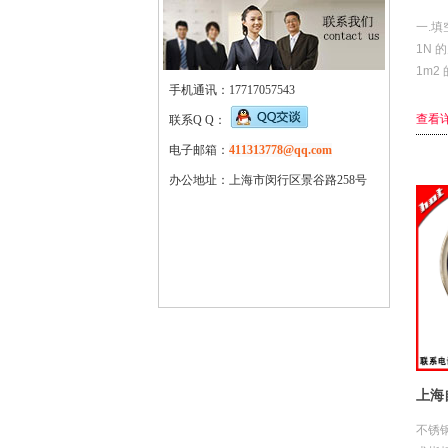
一.填
1N 
1m2
手机通讯：17717057543
弹性
律,即
查看详
联系Q Q：
电子邮箱：
411313778@qq.com
办公地址：上海市闵行区景谷路258号
不锈钢