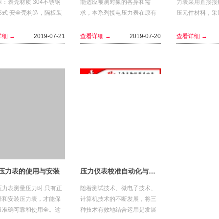
：表壳材质 304不锈钢
能适应被测对象的各异和需
力表采用直接接
形式 安全壳构造，隔板装
求，本系列接电压力表在原有
压元件材料，采用i
放 管及接体 316不锈钢
普通型和专用型的基础上，又
Ocr18Ni12Mo2
316不锈钢接体氩弧焊接机
相继研制了抗振型、耐蚀型、
结构为全密封型，
细 →
2019-07-21
查看详细 →
2019-07-20
查看详细 →
耐蚀抗振型以及带有隔...
压力表的使用与安装
压力仪表校准自动化与计量管理智能化系统
压力表测量压力时.只有正
随着测试技术、微电子技术、
择和安装压力表，才能保
计算机技术的不断发展，将三
量准确可靠和使用全。这
种技术有效地结合运用是发展