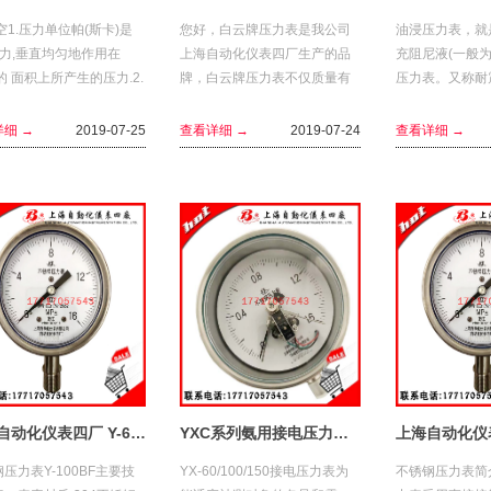
空1.压力单位帕(斯卡)是
您好，白云牌压力表是我公司
油浸压力表，就
的力,垂直均匀地作用在
上海自动化仪表四厂生产的品
充阻尼液(一般
 的 面积上所产生的压力.2.
牌，白云牌压力表不仅质量有
压力表。又称耐
元件压力表是根据 胡克 定
保证，而且应用多个航空航天
用于环境剧烈振
弹性元件...
工程中。是指定品牌！欢迎大
压力脉动较大的场
细 →
2019-07-25
查看详细 →
2019-07-24
查看详细 →
家前来选购。...
1
2
3
上海自动化仪表四厂 Y-63B-F Y-103B-F Y-153B-FZ不锈钢压力表YTH-100
YXC系列氨用接电压力表上海自仪四厂
压力表Y-100BF主要技
YX-60/100/150接电压力表为
不锈钢压力表简