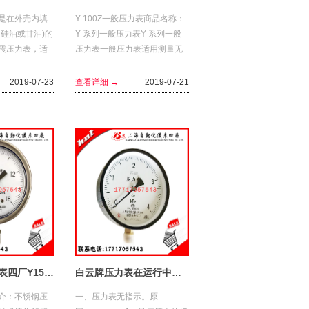
是在外壳内填
Y-100Z一般压力表商品名称：
为硅油或甘油)的
Y-系列一般压力表Y-系列一般
震压力表，适
压力表一般压力表适用测量无
动场所和介质
爆炸，不结晶，不凝固，对铜
合。...
和铜合金无腐蚀作用的液体、
2019-07-23
查看详细 →
2019-07-21
气体或蒸汽的压力。技...
上海自动化仪表四厂Y150BF不锈钢压力表
白云牌压力表在运行中常见的故障及原因
介：不锈钢压
一、压力表无指示。原