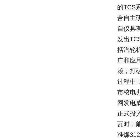
的TC
合自主
自仪具
发出T
括汽轮
广和应
赖，打
过程中
市核电
网发电成
正式投
瓦时，
准煤31